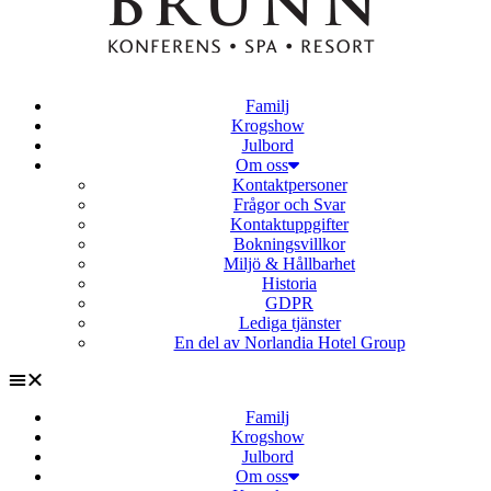
Familj
Krogshow
Julbord
Om oss
Kontaktpersoner
Frågor och Svar
Kontaktuppgifter
Bokningsvillkor
Miljö & Hållbarhet
Historia
GDPR
Lediga tjänster
En del av Norlandia Hotel Group
Familj
Krogshow
Julbord
Om oss