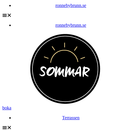
ronnebybrunn.se
ronnebybrunn.se
boka
Terrassen