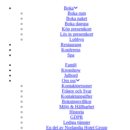
Boka
Boka rum
Boka paket
Boka dagspa
Köp presentkort
Lös in presentkort
Lobbyn
Restaurang
Konferens
Spa
Familj
Krogshow
Julbord
Om oss
Kontaktpersoner
Frågor och Svar
Kontaktuppgifter
Bokningsvillkor
Miljö & Hållbarhet
Historia
GDPR
Lediga tjänster
En del av Norlandia Hotel Group