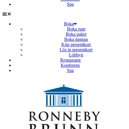
Spa
Boka
Boka rum
Boka paket
Boka dagspa
Köp presentkort
Lös in presentkort
Lobbyn
Restaurang
Konferens
Spa