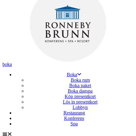
boka
Boka
Boka rum
Boka paket
Boka dagspa
Köp presentkort
Lös in presentkort
Lobbyn
Restaurang
Konferens
Spa